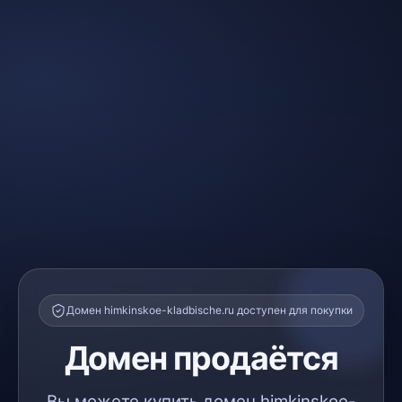
Домен himkinskoe-kladbische.ru доступен для покупки
Домен продаётся
Вы можете купить домен himkinskoe-