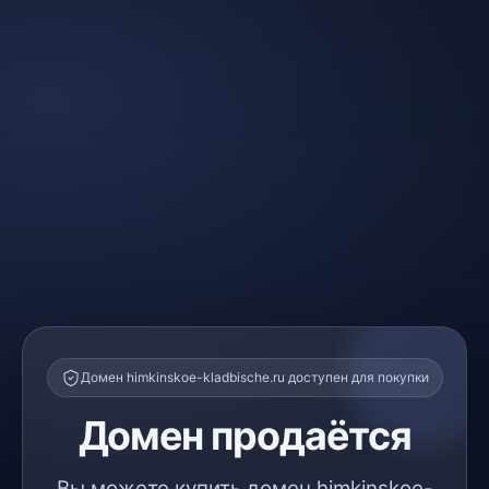
Домен himkinskoe-kladbische.ru доступен для покупки
Домен продаётся
Вы можете купить домен himkinskoe-