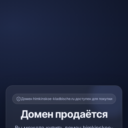
Домен himkinskoe-kladbische.ru доступен для покупки
Домен продаётся
Вы можете купить домен himkinskoe-